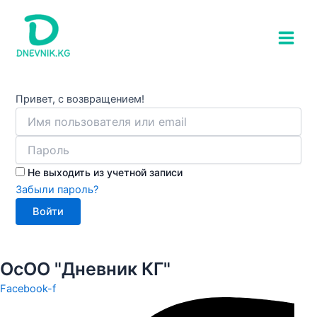
Перейти
Main
к
Men
содержимому
Привет, с возвращением!
Не выходить из учетной записи
Забыли пароль?
Войти
ОсОО "Дневник КГ"
Facebook-f